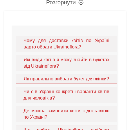
Розгорнути
Квіти — це універсальна мова почуттів. Продуманий
букет може висловити любов, вдячність, повагу або
підтримку краще за будь-які слова. Наш вибір включає
все: від
елітних букетів троянд
до ніжних сезонних
композицій.
Чому для доставки квітів по Україні
варто обрати Ukraineflora?
Розкішні троянди
— символ глибоких почуттів. Ви
можете обрати класичний
букет червоних троянд
для
Які види квітів я можу знайти в букетах
зізнання у коханні або
білі троянди
як символ чистоти
від Ukraineflora?
для доставки у
Дніпро
чи
Львів
.
Альстромерії
ідеально підходять для теплих,
Як правильно вибрати букет для жінки?
дружніх привітань. Ці квіти довго стоять у вазі, радуючи
близьких у
Запоріжжі
або
Полтаві
.
Чи є в Україні конкретні варіанти квітів
Сонячні гербери
приносять радість та енергію. Це
для чоловіків?
чудовий вибір для дня народження у
Вінниці
або
Миколаєві
.
Де можна замовити квіти з доставкою
Для особливих випадків ми пропонуємо стильні
по Україні?
рішення, такі як
троянди у капелюшних коробках
, які
виглядають сучасно та не потребують вази, що зручно
Що робить Ukraineflora надійним