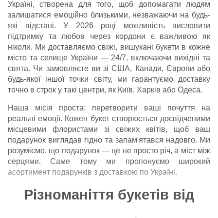
Україні, створена для того, щоб допомагати людям
залишатися емоційно близькими, незважаючи на будь-
які відстані. У 2026 році можливість висловити
підтримку та любов через кордони є важливою як
ніколи. Ми доставляємо свіжі, вишукані букети в кожне
місто та селище України — 24/7, включаючи вихідні та
свята. Чи замовляєте ви зі США, Канади, Європи або
будь-якої іншої точки світу, ми гарантуємо доставку
точно в строк у такі центри, як
Київ
,
Харків
або
Одеса
.
Наша місія проста: перетворити ваші почуття на
реальні емоції. Кожен букет створюється досвідченими
місцевими флористами зі свіжих квітів, щоб ваш
подарунок виглядав гідно та запам'ятався надовго. Ми
розуміємо, що подарунок — це не просто річ, а міст між
серцями. Саме тому ми пропонуємо широкий
асортимент
подарунків з доставкою по Україні
.
Різноманіття букетів від
Ukraineflora