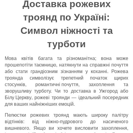
Доставка рожевих
троянд по Україні:
Символ ніжності та
турботи
Мова квітів багата та різноманітна; вона може
прошепотіти таємницю, натякнути на справжні почуття
або стати грандіозним зізнанням у коханні. Рожева
троянда символізує трепетний початок щирих
стосунків,
романтичні почуття
, захоплення та
зворушливу турботу. Чи то доставка в
Ужгород
або
Білу Церкву
, рожеві троянди — ідеальний посередник
для ваших найніжніших емоцій.
Пелюстки рожевих троянд мають широку палітру
відтінків: від ніжно-пудрового до насиченого
вишневого. Якщо ви хочете висловити захоплення,