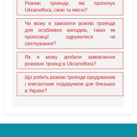
поєднуються майже з будь-якими іншими квітами,
Рожеві троянди, які пропонує
залишаючи простір для флористичної фантазії. Ми
Ukraineflora, свіжі та якісні?
гарантуємо швидку доставку вашого
ідеального подарунка
Чи можу я замовити рожеві троянди
отримувачам у таких містах, як
Нікополь
для особливих випадків, таких як
або
Кам'янське
. Для вашої зручності ми
приймаємо: Credit cards, Google Pay, Apple Pay, PayPal,
пропозиції одружитися чи
USDT, Bank wire.
святкування?
Поширені запитання (FAQ)
Як я можу зробити замовлення
рожевих троянд в Ukraineflora?
1. Що означають рожеві троянди в подарунок?
Що робить рожеві троянди продуманим
Це символ грації та елегантності. Світло-рожеві
і елегантним подарунком для близьких
троянди дарують на початку знайомства, а
в Україні?
насичено-рожеві — як символ вдячності.
2. Чи можна оплатити замовлення
криптовалютою?
Так, ми приймаємо USDT, а також картки, PayPal та
банківські перекази.