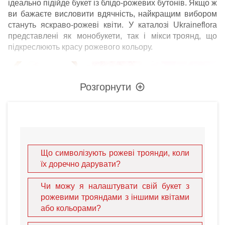
ідеально підійде букет із блідо-рожевих бутонів. Якщо ж
ви бажаєте висловити вдячність, найкращим вибором
стануть яскраво-рожеві квіти. У каталозі Ukraineflora
представлені як монобукети, так і
мікси троянд
, що
підкреслюють красу рожевого кольору.
Розгорнути
Переваги замовлення
Що символізують рожеві троянди, коли
рожевих троянд в
їх доречно дарувати?
Ukraineflora
Чи можу я налаштувати свій букет з
рожевими трояндами з іншими квітами
У нашому каталозі ви завжди знайдете найсвіжіші квіти
або кольорами?
для вишуканого знаку уваги. Рожеві троянди чудово