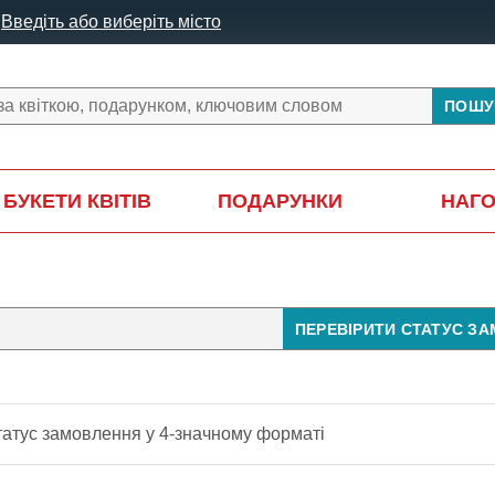
Введіть або виберіть місто
ПОШУ
БУКЕТИ КВІТІВ
ПОДАРУНКИ
НАГ
ПЕРЕВІРИТИ СТАТУС З
татус замовлення у 4-значному форматі