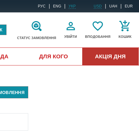
|
|
|
|
РУС
ENG
УКР
USD
UAH
EUR
К
УВІЙТИ
ВПОДОБАННЯ
КОШИК
СТАТУС ЗАМОВЛЕННЯ
ОДА
ДЛЯ КОГО
АКЦІЯ ДНЯ
АМОВЛЕННЯ