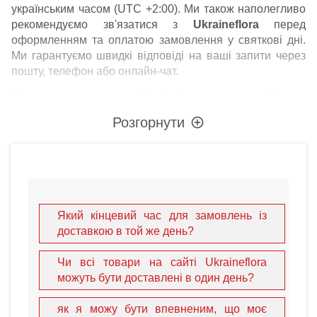
українським часом (UTC +2:00). Ми також наполегливо
рекомендуємо зв'язатися з
Ukraineflora
перед
оформленням та оплатою замовлення у святкові дні.
Ми гарантуємо швидкі відповіді на ваші запити через
пошту, телефон або онлайн-чат.
Зверніть увагу, що Ukraineflora може здійснити
доставку в день замовлення практично будь-якого
Розгорнути
товару з нашого сайту. Ми працюємо з мережею
місцевих професіоналів, готових діяти негайно. Якою б
не була нагода, наш каталог запропонує вам широкий
вибір
подарунків в Україні
. Від гомінких вулиць
Києва
до історичних центрів
Львова
та
Одеси
, ми гарантуємо,
що швидкість ніколи не шкодить якості.
Який кінцевий час для замовлень із
доставкою в той же день?
Чи всі товари на сайті Ukraineflora
можуть бути доставлені в один день?
як я можу бути впевненим, що моє