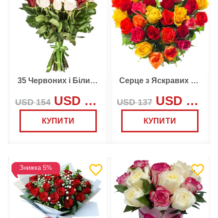
35 Червоних і Білих Троянд
Серце з Яскравих Троянд
USD 146
USD 130
USD 154
USD 137
КУПИТИ
КУПИТИ
Знижка 5%