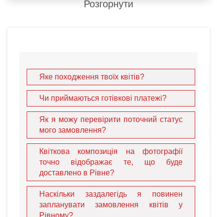
Розгорнути
пропонуємо послуги зі складання ексклюзивних
квіткових композицій і їх доставці в місті Рівне.
Яке походження твоїх квітів?
Чи приймаються готівкові платежі?
Що ми пропонуємо
Як я можу перевірити поточний статус
мого замовлення?
До ваших послуг у нас працюють тільки професійні та
відповідальні флористи. Ви можете бути впевнені, що,
Квіткова композиція на фотографії
навіть замовляючи букет телефоном або онлайн,
точно відображає те, що буде
адресат отримає гарантовано тільки свіжі та красиві
доставлено в Рівне?
квіти в бажаної композиції та кількості точно в строк.
Наскільки заздалегідь я повинен
Ніякої другосортної сировини, ніяких спроб
запланувати замовлення квітів у
реалізувати неходовий товар. Ми працюємо тільки для
Рівному?