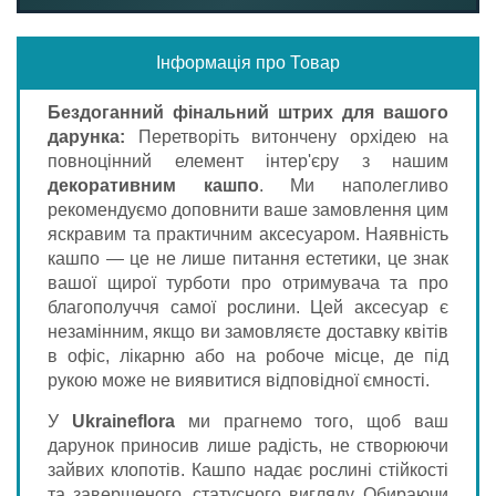
Інформація про Товар
Бездоганний фінальний штрих для вашого
дарунка:
Перетворіть витончену орхідею на
повноцінний елемент інтер'єру з нашим
декоративним кашпо
. Ми наполегливо
рекомендуємо доповнити ваше замовлення цим
яскравим та практичним аксесуаром. Наявність
кашпо — це не лише питання естетики, це знак
вашої щирої турботи про отримувача та про
благополуччя самої рослини. Цей аксесуар є
незамінним, якщо ви замовляєте доставку квітів
в офіс, лікарню або на робоче місце, де під
рукою може не виявитися відповідної ємності.
У
Ukraineflora
ми прагнемо того, щоб ваш
дарунок приносив лише радість, не створюючи
зайвих клопотів. Кашпо надає рослині стійкості
та завершеного, статусного вигляду. Обираючи