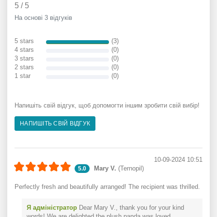
5
/
5
На основі 3 відгуків
5 stars
(3)
4 stars
(0)
3 stars
(0)
2 stars
(0)
1 star
(0)
Напишіть свій відгук, щоб допомогти іншим зробити свій вибір!
НАПИШІТЬ СВІЙ ВІДГУК
10-09-2024 10:51
Mary V.
(Ternopil)
5.0
Perfectly fresh and beautifully arranged! The recipient was thrilled.
Я адміністратор
Dear Mary V., thank you for your kind
words! We are delighted the plush panda was loved.