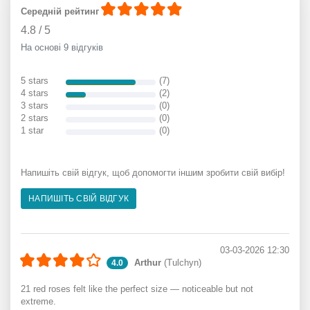
Середній рейтинг
4.8
/
5
На основі 9 відгуків
5 stars
(7)
4 stars
(2)
3 stars
(0)
2 stars
(0)
1 star
(0)
Напишіть свій відгук, щоб допомогти іншим зробити свій вибір!
НАПИШІТЬ СВІЙ ВІДГУК
03-03-2026 12:30
Arthur
(Tulchyn)
4.0
21 red roses felt like the perfect size — noticeable but not
extreme.