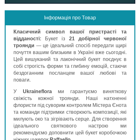
Інформація про Товар
Класичний символ вашої пристрасті та
відданості:
Букет із
21 добірної червоної
троянди
— це ідеальний спосіб передати щирі
почуття вашим близьким в Україні вже сьогодні.
Цей вишуканий та лаконічний букет поєднує в
собі строгість форми та глибину емоцій, стаючи
бездоганним посланцем вашої любові та
поваги.
У
Ukraineflora
ми гарантуємо виняткову
свіжість кожної троянди. Наші натхненні
флористи під суворим контролем Містера Єнота
та команди підтримки створюють композиції, які
милують око та зігрівають серце. Для створення
ідеального святкового настрою ми
рекомендуємо доповнити цей букет коробочкою
ніжних цукерок
Raffaello
.