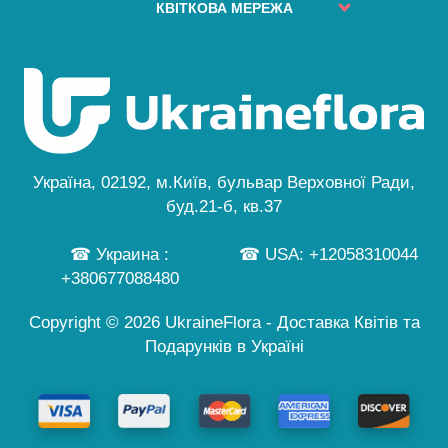
Часті Питання
Міста Доставлення
КВІТКОВА МЕРЕЖА
Безпечна Оплата
Мапа Сайту
ВІДГУКИ
Політика Конфіденційності
Київ
Особливе Замовлення
Новини
Безкоштовна Доставка
Львів
Гід по Квітах
Одеса
Публічна Оферта
Дніпро
Персональні Дані
Черкаси
...
Україна, 02192, м.Київ, бульвар Верховної Ради,
а також ще 245 міст
буд.21-б, кв.37
☎ Украина :
☎ USA: +12058310044
+380677088480
Copyright © 2026 UkraineFlora - Доставка Квітів та
Подарунків в Україні