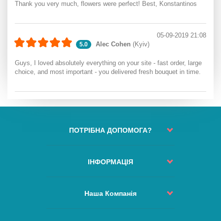
Thank you very much, flowers were perfect! Best, Konstantinos
05-09-2019 21:08
Alec Cohen
(Kyiv)
5.0
Guys, I loved absolutely everything on your site - fast order, large
choice, and most important - you delivered fresh bouquet in time.
ПОТРІБНА ДОПОМОГА?
Статус замовлення
Контакти
ІНФОРМАЦІЯ
Повернення коштів
Політика Доставлення
Процес Замовлення
Правила та Умови
Наша Компанія
Зміна або відміна замовлення
Якість та Сервіс
Куди не доставляємо
Про Компанію
Наші Гарантії