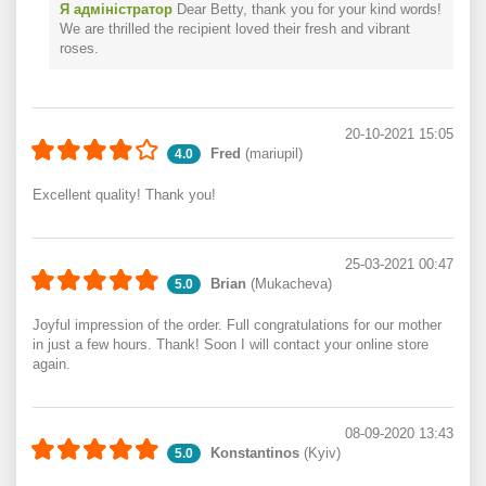
Я адміністратор
Dear Betty, thank you for your kind words!
We are thrilled the recipient loved their fresh and vibrant
roses.
20-10-2021 15:05
Fred
(mariupil)
4.0
Excellent quality! Thank you!
25-03-2021 00:47
Brian
(Mukacheva)
5.0
Joyful impression of the order. Full congratulations for our mother
in just a few hours. Thank! Soon I will contact your online store
again.
08-09-2020 13:43
Konstantinos
(Kyiv)
5.0