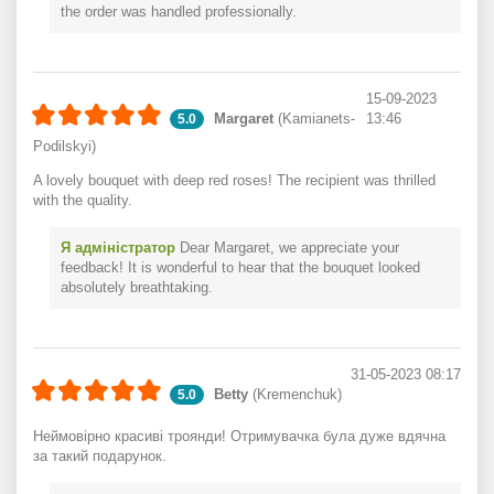
the order was handled professionally.
15-09-2023
Margaret
(Kamianets-
13:46
5.0
Podilskyi)
A lovely bouquet with deep red roses! The recipient was thrilled
with the quality.
Я адміністратор
Dear Margaret, we appreciate your
feedback! It is wonderful to hear that the bouquet looked
absolutely breathtaking.
31-05-2023 08:17
Betty
(Kremenchuk)
5.0
Неймовірно красиві троянди! Отримувачка була дуже вдячна
за такий подарунок.