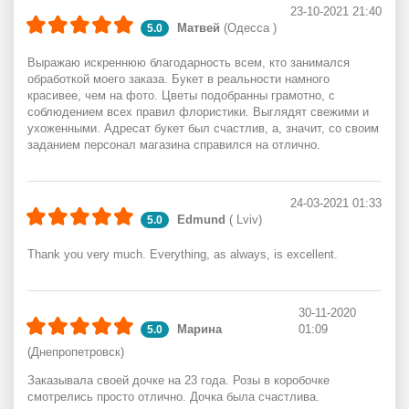
23-10-2021 21:40
Матвей
(Одесса )
5.0
Выражаю искреннюю благодарность всем, кто занимался
обработкой моего заказа. Букет в реальности намного
красивее, чем на фото. Цветы подобранны грамотно, с
соблюдением всех правил флористики. Выглядят свежими и
ухоженными. Адресат букет был счастлив, а, значит, со своим
заданием персонал магазина справился на отлично.
24-03-2021 01:33
Edmund
( Lviv)
5.0
Thank you very much. Everything, as always, is excellent.
30-11-2020
Марина
01:09
5.0
(Днепропетровск)
Заказывала своей дочке на 23 года. Розы в коробочке
смотрелись просто отлично. Дочка была счастлива.