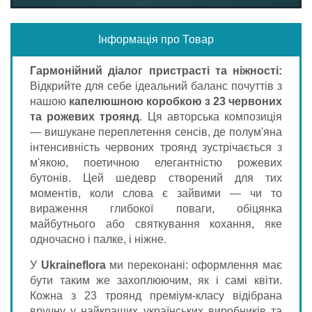
Інформація про Товар
Гармонійний діалог пристрасті та ніжності:
Відкрийте для себе ідеальний баланс почуттів з
нашою
капелюшною коробкою з 23 червоних
та рожевих троянд
. Ця авторська композиція
— вишукане переплетення сенсів, де полум'яна
інтенсивність червоних троянд зустрічається з
м'якою, поетичною елегантністю рожевих
бутонів. Цей шедевр створений для тих
моментів, коли слова є зайвими — чи то
вираження глибокої поваги, обіцянка
майбутнього або святкування кохання, яке
одночасно і палке, і ніжне.
У
Ukraineflora
ми переконані: оформлення має
бути таким же захоплюючим, як і самі квіти.
Кожна з 23 троянд преміум-класу відібрана
вручну у найкращих українських виробників та