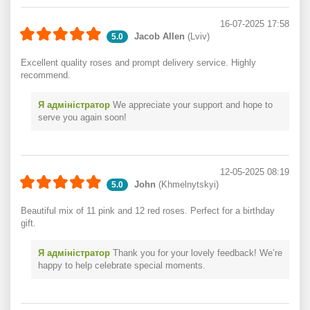
16-07-2025 17:58
Jacob Allen
(Lviv)
5.0
Excellent quality roses and prompt delivery service. Highly
recommend.
Я адміністратор
We appreciate your support and hope to
serve you again soon!
12-05-2025 08:19
John
(Khmelnytskyi)
5.0
Beautiful mix of 11 pink and 12 red roses. Perfect for a birthday
gift.
Я адміністратор
Thank you for your lovely feedback! We’re
happy to help celebrate special moments.