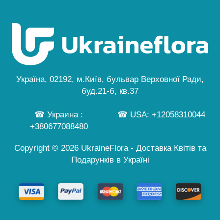
Мапа Сайту
ВІДГУКИ
Політика Конфіденційності
Київ
Особливе Замовлення
Новини
Безкоштовна Доставка
Львів
Гід по Квітах
Одеса
Публічна Оферта
Дніпро
Персональні Дані
Черкаси
...
Україна, 02192, м.Київ, бульвар Верховної Ради,
а також ще 245 міст
буд.21-б, кв.37
☎ Украина :
☎ USA: +12058310044
+380677088480
Copyright © 2026 UkraineFlora - Доставка Квітів та
Подарунків в Україні