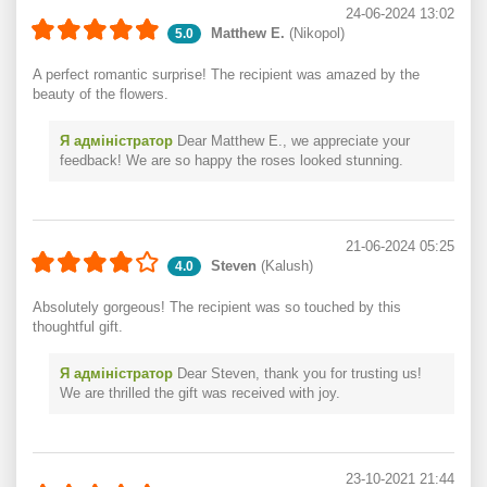
24-06-2024 13:02
Matthew E.
(Nikopol)
5.0
A perfect romantic surprise! The recipient was amazed by the
beauty of the flowers.
Я адміністратор
Dear Matthew E., we appreciate your
feedback! We are so happy the roses looked stunning.
21-06-2024 05:25
Steven
(Kalush)
4.0
Absolutely gorgeous! The recipient was so touched by this
thoughtful gift.
Я адміністратор
Dear Steven, thank you for trusting us!
We are thrilled the gift was received with joy.
23-10-2021 21:44