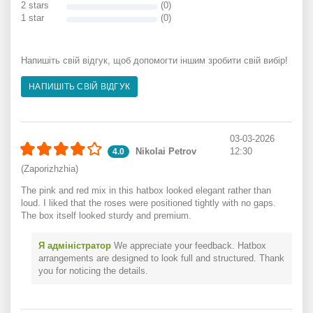
2 stars
(0)
1 star
(0)
Напишіть свій відгук, щоб допомогти іншим зробити свій вибір!
НАПИШІТЬ СВІЙ ВІДГУК
03-03-2026
Nikolai Petrov
12:30
4.0
(Zaporizhzhia)
The pink and red mix in this hatbox looked elegant rather than
loud. I liked that the roses were positioned tightly with no gaps.
The box itself looked sturdy and premium.
Я адміністратор
We appreciate your feedback. Hatbox
arrangements are designed to look full and structured. Thank
you for noticing the details.