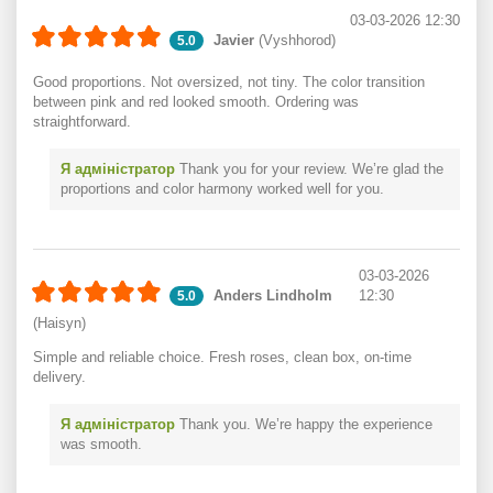
03-03-2026 12:30
Javier
(Vyshhorod)
5.0
Good proportions. Not oversized, not tiny. The color transition
between pink and red looked smooth. Ordering was
straightforward.
Я адміністратор
Thank you for your review. We’re glad the
proportions and color harmony worked well for you.
03-03-2026
Anders Lindholm
12:30
5.0
(Haisyn)
Simple and reliable choice. Fresh roses, clean box, on-time
delivery.
Я адміністратор
Thank you. We’re happy the experience
was smooth.