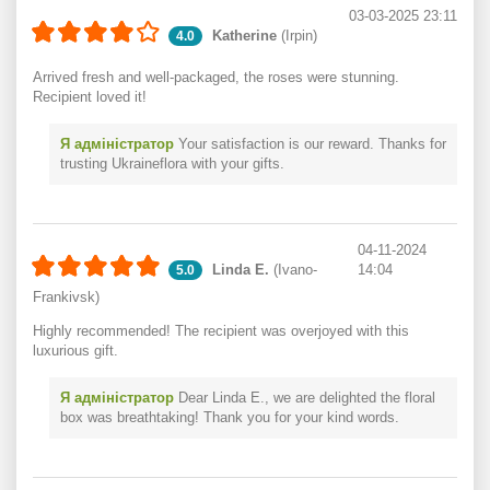
03-03-2025 23:11
Katherine
(Irpin)
4.0
Arrived fresh and well-packaged, the roses were stunning.
Recipient loved it!
Я адміністратор
Your satisfaction is our reward. Thanks for
trusting Ukraineflora with your gifts.
04-11-2024
Linda E.
(Ivano-
14:04
5.0
Frankivsk)
Highly recommended! The recipient was overjoyed with this
luxurious gift.
Я адміністратор
Dear Linda E., we are delighted the floral
box was breathtaking! Thank you for your kind words.