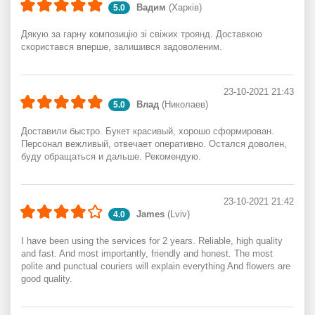
Вадим
(Харків)
5.0
Дякую за гарну композицію зі свіжих троянд. Доставкою
скористався вперше, залишився задоволеним.
23-10-2021 21:43
Влад
(Николаев)
5.0
Доставили быстро. Букет красивый, хорошо сформирован.
Персонал вежливый, отвечает оперативно. Остался доволен,
буду обращаться и дальше. Рекомендую.
23-10-2021 21:42
James
(Lviv)
4.0
I have been using the services for 2 years. Reliable, high quality
and fast. And most importantly, friendly and honest. The most
polite and punctual couriers will explain everything And flowers are
good quality.