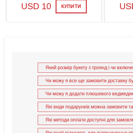
USD 10
USD
КУПИТИ
Який розмір букету з троянд і чи включ
Чи можу я все ще замовити доставку бу
Чи можу я додати плюшевого ведмедика
Які види подарунків можна замовити та 
Які методи оплати доступні для замовле
Які події підходять для відправлення кв