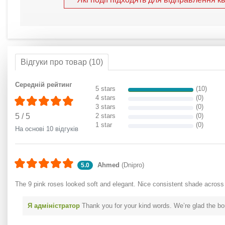
Відгуки про товар (10)
Середній рейтинг
5 stars
(10)
4 stars
(0)
3 stars
(0)
5
/
5
2 stars
(0)
1 star
(0)
На основі 10 відгуків
Ahmed
(Dnipro)
5.0
The 9 pink roses looked soft and elegant. Nice consistent shade across
Я адміністратор
Thank you for your kind words. We’re glad the b