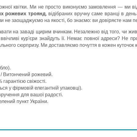
ожної квітки. Ми не просто виконуємо замовлення — ми ві
их рожевих троянд
, відібраних вручну саме вранці в день 
и не заощаджуємо на якості, бо знаємо: ви довіряєте нам п
вати на заваді щирим вчинкам. Незалежно від того, чи жи
ввічливі кур'єри знайдуть її. Немає повної адреси? Не 
еального сюрпризу. Ми доставляємо почуття в кожен куточок
бло).
/ Витончений рожевий.
% гарантією свіжості.
ся у фірмовій елегантній упаковці).
ручення для вашої радості.
елений пункт України.