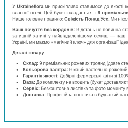
У
Ukraineflora
ми прискіпливо ставимося до якості к
власної оселі. Цей букет складається з
9 преміальн
Наше головне правило:
Свіжість Понад Усе.
Ми нікол
Ваші почуття без кордонів:
Відстань не повинна ста
затишній хатині у найвіддаленішому селищі — наші 
Україні, ми маємо «магічний ключ» для організації ід
Деталі товару:
Склад:
9 преміальних рожевих троянд (довге сте
Кольорова палітра:
Ніжний пастельно-рожевий 
Гарантія якості:
Добірні фермерські квіти зі 100
Ваза:
До комплекту не входить (букет доставляєть
Сервіс:
Безкоштовна листівка та фото моменту в
Доставка:
Професійна логістика в будь-який нас