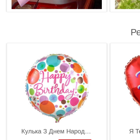
Р
Кулька З Днем Народження
Я Т