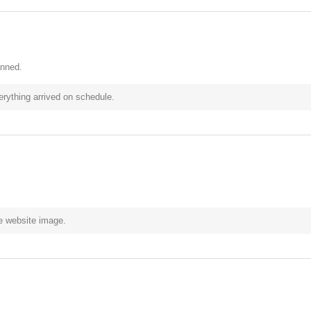
anned.
rything arrived on schedule.
e website image.