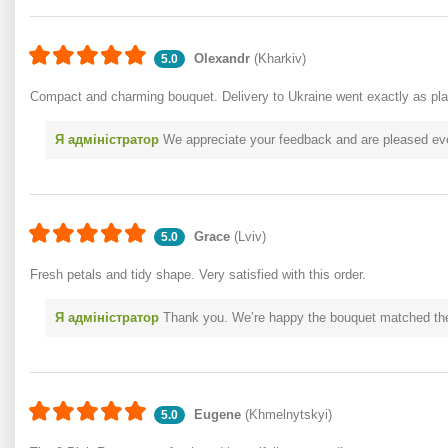
Olexandr
(Kharkiv)
5.0
Compact and charming bouquet. Delivery to Ukraine went exactly as pl
Я адміністратор
We appreciate your feedback and are pleased eve
Grace
(Lviv)
5.0
Fresh petals and tidy shape. Very satisfied with this order.
Я адміністратор
Thank you. We’re happy the bouquet matched th
Eugene
(Khmelnytskyi)
5.0