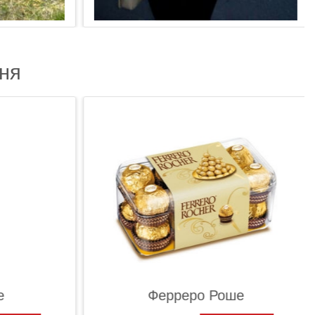
ня
Ферреро Роше