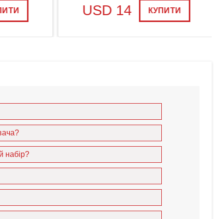
USD 14
ИТИ
КУПИТИ
вача?
й набір?