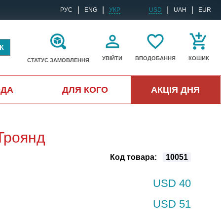
|
|
|
|
РУС
ENG
УКР
USD
UAH
EUR
К
УВІЙТИ
ВПОДОБАННЯ
КОШИК
СТАТУС ЗАМОВЛЕННЯ
ОДА
ДЛЯ КОГО
АКЦІЯ ДНЯ
Троянд
Код товара:
10051
USD 40
USD 51