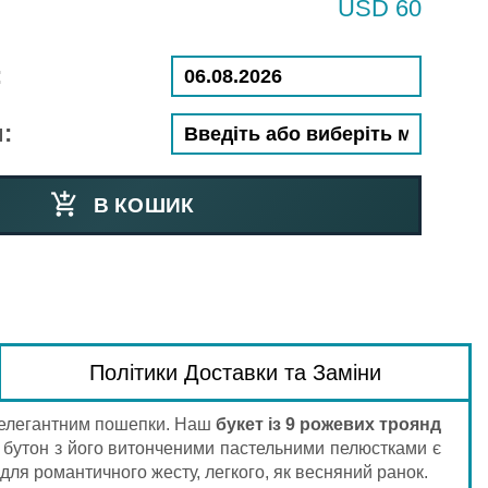
USD 60
:
:
В КОШИК
Політики Доставки та Заміни
а елегантним пошепки. Наш
букет із 9 рожевих троянд
ен бутон з його витонченими пастельними пелюстками є
для романтичного жесту, легкого, як весняний ранок.