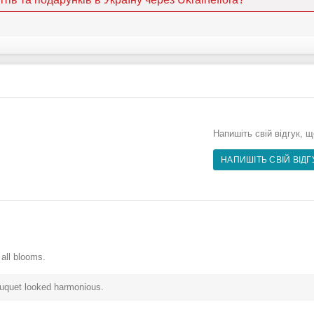
Напишіть свій відгук, 
НАПИШІТЬ СВІЙ ВІДГ
 all blooms.
ouquet looked harmonious.