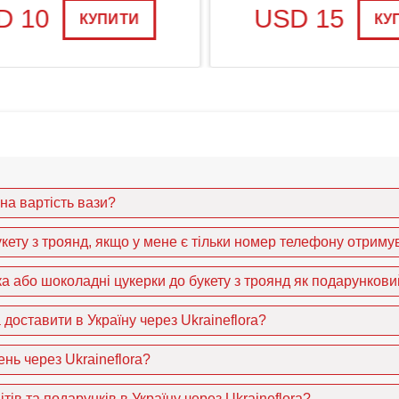
 10
USD 15
КУПИТИ
КУП
ена вартість вази?
кету з троянд, якщо у мене є тільки номер телефону отриму
 або шоколадні цукерки до букету з троянд як подарункови
доставити в Україну через Ukraineflora?
нь через Ukraineflora?
ітів та подарунків в Україну через Ukraineflora?