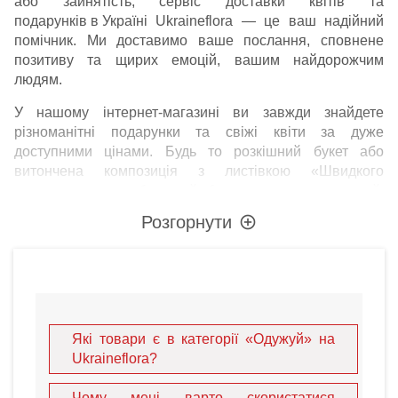
або зайнятість, сервіс доставки квітів та
подарунків в Україні
Ukraineflora — це ваш надійний
помічник. Ми доставимо ваше послання, сповнене
позитиву та щирих емоцій, вашим найдорожчим
людям.
У нашому інтернет-магазині ви завжди знайдете
різноманітні подарунки та свіжі квіти за дуже
доступними цінами. Будь то розкішний букет або
витончена композиція з листівкою «Швидкого
одужання», ваш близький буде приємно вражений.
Наші професійні флористи створюють справжні
Розгорнути
шедеври зі свіжозрізаних та імпортованих квітів.
Перевага нашого сервісу — це індивідуальність: ви
можете додати листівку з найтеплішими словами, які
зарядять хворого оптизмом та енергією для боротьби з
недугою.
Які товари є в категорії «Одужуй» на
Чому професійна доставка
Ukraineflora?
— це найкращий вибір?
Чому мені варто скористатися