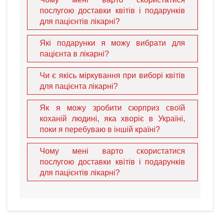
послугою доставки квітів і подарунків
Ось кілька причин, чому варто обрати Ukraineflora для
для пацієнтів лікарні?
доставки квітів у лікарню
:
Які подарунки я можу вибрати для
Обмеження на відвідування:
По-перше, в лікарнях
пацієнта в лікарні?
часто діють суворі правила щодо відвідувачів. Якщо ви
перебуваєте за кордоном — у США, Канаді чи Європі
Чи є якісь міркування при виборі квітів
— ми станемо вашими очима та руками в Україні.
для пацієнта лікарні?
Логістика:
По-друге, затори у великих містах, як-от
Київ
, можуть завадити вам потрапити до лікарні в
Як я можу зробити сюрприз своїй
години відвідувань. Наші кур'єри знають найшвидші
коханій людині, яка хворіє в Україні,
маршрути.
поки я перебуваю в іншій країні?
Експертна порада:
Ми знаємо, які саме
квіти
(наприклад, без сильного запаху) та
фруктові кошики
Чому мені варто скористатися
дозволені в медичних закладах.
послугою доставки квітів і подарунків
Довготривала радість:
На відміну від дзвінка,
для пацієнтів лікарні?
кімнатна рослина
або букет будуть нагадувати про
вашу любов щодня.