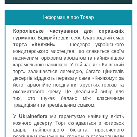
Інформація про Товар
Королівське частування для справжніх
гурманів:
Відкрийте для себе благородний смак
торта «Княжий»
— шедевра українського
кондитерського мистецтва, що славиться своїм
насиченим горіховим ароматом та найніжнішою
карамельною начинкою. У той час як «Київський
торт» залишається легендою, багато цінителів
десертів віддають перевагу саме «Княжому» за
його гармонійне поєднання хрустких горіхів та
оксамитового крему. Це ідеальний вибір для
тих, хто шукає баланс між класичними
традиціями та преміальним смаком.
У
Ukraineflora
ми гарантуємо найвищу якість
кожного десерту. Торт складається з чотирьох
шарів найніжнішого бісквіта, просоченого
розкішним фундучним кремом із карамельними