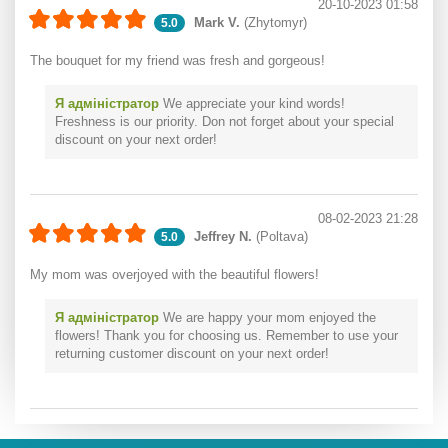
20-10-2023 01:58
Mark V.
(Zhytomyr)
5.0
The bouquet for my friend was fresh and gorgeous!
Я адміністратор
We appreciate your kind words!
Freshness is our priority. Don not forget about your special
discount on your next order!
08-02-2023 21:28
Jeffrey N.
(Poltava)
5.0
My mom was overjoyed with the beautiful flowers!
Я адміністратор
We are happy your mom enjoyed the
flowers! Thank you for choosing us. Remember to use your
returning customer discount on your next order!