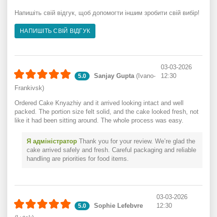
Напишіть свій відгук, щоб допомогти іншим зробити свій вибір!
НАПИШІТЬ СВІЙ ВІДГУК
03-03-2026
Sanjay Gupta
(Ivano-
12:30
5.0
Frankivsk)
Ordered Cake Knyazhiy and it arrived looking intact and well
packed. The portion size felt solid, and the cake looked fresh, not
like it had been sitting around. The whole process was easy.
Я адміністратор
Thank you for your review. We’re glad the
cake arrived safely and fresh. Careful packaging and reliable
handling are priorities for food items.
03-03-2026
Sophie Lefebvre
12:30
5.0