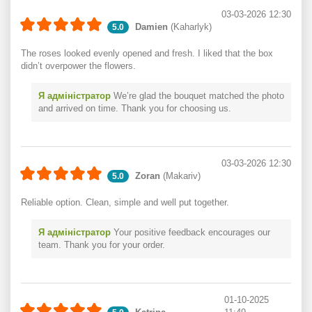
03-03-2026 12:30
Damien
(Kaharlyk)
5.0
The roses looked evenly opened and fresh. I liked that the box
didn’t overpower the flowers.
Я адміністратор
We’re glad the bouquet matched the photo
and arrived on time. Thank you for choosing us.
03-03-2026 12:30
Zoran
(Makariv)
5.0
Reliable option. Clean, simple and well put together.
Я адміністратор
Your positive feedback encourages our
team. Thank you for your order.
01-10-2025