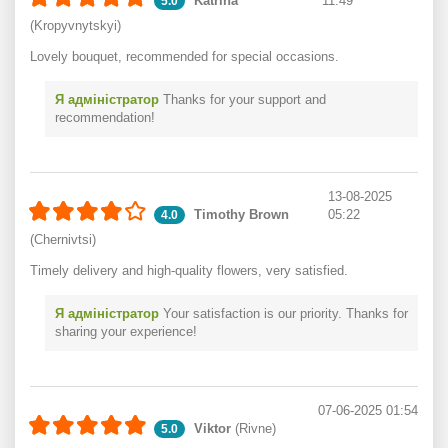
Katrina
11:49
5.0
(Kropyvnytskyi)
Lovely bouquet, recommended for special occasions.
Я адміністратор
Thanks for your support and
recommendation!
13-08-2025
Timothy Brown
05:22
4.0
(Chernivtsi)
Timely delivery and high-quality flowers, very satisfied.
Я адміністратор
Your satisfaction is our priority. Thanks for
sharing your experience!
07-06-2025 01:54
Viktor
(Rivne)
5.0