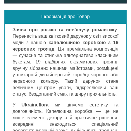
Інформація про Товар
Заява про розкіш та нев’янучу романтику:
Перенесіть ваш квітковий дарунок у світ високої
моди з нашою
капелюшною коробкою з 19
червоних троянд
. Ця преміальна композиція
— сучасна та стильна альтернатива класичним
букетам. 19 відбірних оксамитових троянд,
вручну зібраних нашими майстрами, розміщені
у шикарній дизайнерській коробці чорного або
червоного кольору. Такий дарунок стане
величним центром уваги, підкреслюючи ваш
статус, бездоганний смак та щиру прихильність.
У
Ukraineflora
ми цінуємо естетику та
довговічність. Капелюшна коробка — це не
лише елемент декору, а й практичне рішення:
всередині знаходиться спеціальний
вологоутримуючий оазис, який живить троянди,