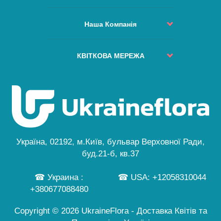
Повернення коштів
Політика Доставлення
Процес Замовлення
Правила та Умови
Наша Компанія
Зміна або відміна замовлення
Якість та Сервіс
Куди не доставляємо
Про Компанію
Наші Гарантії
Часті Питання
Міста Доставлення
КВІТКОВА МЕРЕЖА
Безпечна Оплата
Мапа Сайту
ВІДГУКИ
Політика Конфіденційності
Київ
Особливе Замовлення
Новини
Безкоштовна Доставка
Львів
Гід по Квітах
Одеса
Публічна Оферта
Дніпро
Персональні Дані
Черкаси
...
Україна, 02192, м.Київ, бульвар Верховної Ради,
а також ще 245 міст
буд.21-б, кв.37
☎ Украина :
☎ USA: +12058310044
+380677088480
Copyright © 2026 UkraineFlora - Доставка Квітів та