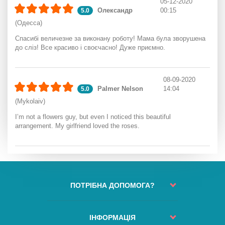
05-12-2020
Олександр
00:15
5.0
(Одесса)
Спасибі величезне за виконану роботу! Мама була зворушена
до сліз! Все красиво і своєчасно! Дуже приємно.
08-09-2020
Palmer Nelson
14:04
5.0
(Mykolaiv)
I’m not a flowers guy, but even I noticed this beautiful
arrangement. My girlfriend loved the roses.
ПОТРІБНА ДОПОМОГА?
Статус замовлення
Контакти
ІНФОРМАЦІЯ