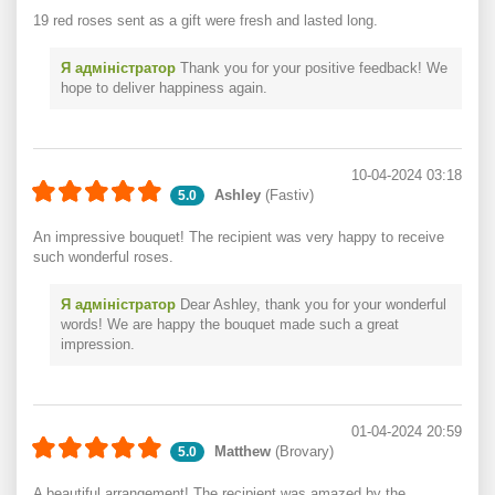
19 red roses sent as a gift were fresh and lasted long.
Я адміністратор
Thank you for your positive feedback! We
hope to deliver happiness again.
10-04-2024 03:18
Ashley
(Fastiv)
5.0
An impressive bouquet! The recipient was very happy to receive
such wonderful roses.
Я адміністратор
Dear Ashley, thank you for your wonderful
words! We are happy the bouquet made such a great
impression.
01-04-2024 20:59
Matthew
(Brovary)
5.0
A beautiful arrangement! The recipient was amazed by the