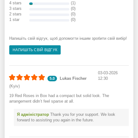
4 stars
(1)
3 stars
(0)
2 stars
(0)
1 star
(0)
Напишіть свій відгук, щоб допомогти іншим зробити свій вибір!
НАПИШІТЬ СВІЙ ВІДГУК
03-03-2026
Lukas Fischer
12:30
5.0
(Kyiv)
19 Red Roses in Box had a compact but solid look. The
arrangement didn’t feel sparse at all.
Я адміністратор
Thank you for your support. We look
forward to assisting you again in the future.