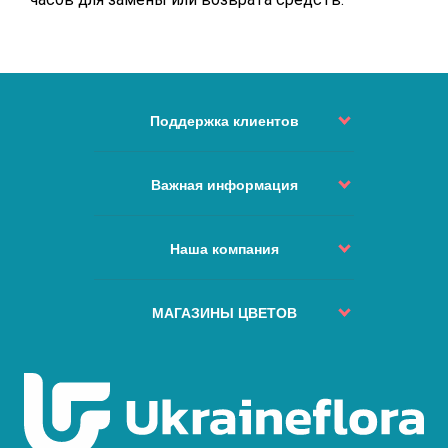
Поддержка клиентов
Статус Заказа
Контакты
Важная информация
Возврат и обмен
Политика доставки
Как сделать заказ?
Условия использования
Наша компания
Изменить или отменить заказ?
Сервис и качество
Куда не доставляем
О нас
Наши Гарантии
ЧАВо
Города доставок
МАГАЗИНЫ ЦВЕТОВ
Безопасная оплата
Карта сайта
Отзывы
Политика Конфиденциальности
Киев
Особый заказ
Новости
Бесплатная Доставка
Львов
Цветы и праздники
Одесса
Публичная Оферта
Днепр
Персональные данные