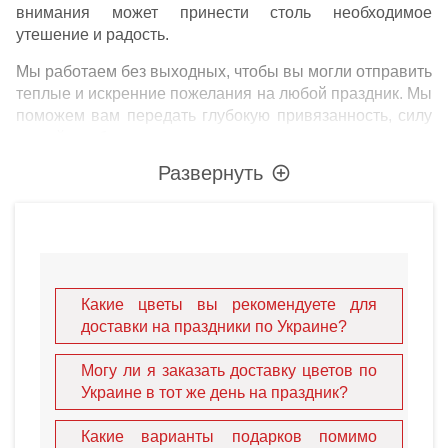
внимания может принести столь необходимое
утешение и радость.
Мы работаем без выходных, чтобы вы могли отправить
теплые и искренние пожелания на любой праздник. Мы
поможем вам передать глубокую привязанность, силу
вашей любви и неподдельное уважение к членам
семьи, любимым партнерам, старым друзьям и
Развернуть
деловым коллегам. Дарить подарки на праздники —
это всегда удовольствие, ведь этот момент
сопровождается положительными эмоциями,
сюрпризами и искренней радостью. С нами вы не
просто дарите вещь, вы дарите незабываемые эмоции.
Сделать сюрприз любимым легко с помощью нашего
Какие цветы вы рекомендуете для
интернет-магазина. Будь то получатель в шумном
доставки на праздники по Украине?
Киеве
, героическом
Харькове
или историческом
Львове
, наши местные эксперты готовы действовать
Могу ли я заказать доставку цветов по
от вашего имени.
Украине в тот же день на праздник?
Потрясающий выбор
Какие варианты подарков помимо