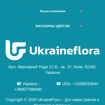
Возврат и обмен
Политика доставки
Как сделать заказ?
Условия использования
Наша компания
Изменить или отменить заказ?
Сервис и качество
Куда не доставляем
О нас
Наши Гарантии
ЧАВо
Города доставок
МАГАЗИНЫ ЦВЕТОВ
Безопасная оплата
Карта сайта
Отзывы
Политика Конфиденциальности
Киев
Особый заказ
Новости
Бесплатная Доставка
Львов
Цветы и праздники
Одесса
Публичная Оферта
Днепр
Персональные данные
Черкассы
...
Бул. Верховной Ради 21-Б., кв. 37, Киев, 02192,
а также еще 245 городов
Украина
☎ Украина :
☎ USA: +12058310044
+380677088480
Copyright © 2026 UkraineFlora – Доставка Цветов и