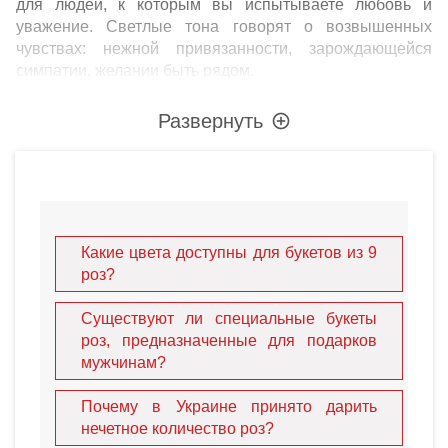
для людей, к которым вы испытываете любовь и
уважение. Светлые тона говорят о возвышенных
чувствах: нежной привязанности, зарождающейся
симпатии, желании быть рядом.
Композиции из разных цветов с солирующими
розами дополняются утонченными комбинациями из
Развернуть
лилий, хризантем, гвоздик, ромашек и гербер. Все это
совершенство окутывает воздушная зелень. Она
придает букету объем и завершенность.
Розы в подарок мужчине
. В отличие от
традиционных круглых композиций мужские варианты
имеют вытянутую форму. Они напоминают жезл, факел
Какие цвета доступны для букетов из 9
– символы триумфа, восхищения, достигнутой цели.
роз?
Собираясь преподнести подарок дорогому человеку,
стоит задуматься о традициях страны, в которой он
Существуют ли специальные букеты
проживает. В Украине принято преподносить нечетное
роз, предназначенные для подарков
количество цветов, поэтому букет из
девяти
роз
мужчинам?
уместен для любого события.
Почему в Украине принято дарить
нечетное количество роз?