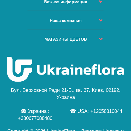
Контакты
Важная информация
Возврат и обмен
Политика доставки
Как сделать заказ?
Условия использования
Наша компания
Изменить или отменить заказ?
Сервис и качество
Куда не доставляем
О нас
Наши Гарантии
ЧАВо
Города доставок
МАГАЗИНЫ ЦВЕТОВ
Безопасная оплата
Карта сайта
Отзывы
Политика Конфиденциальности
Киев
Особый заказ
Новости
Бесплатная Доставка
Львов
Цветы и праздники
Одесса
Публичная Оферта
Днепр
Персональные данные
Черкассы
...
Бул. Верховной Ради 21-Б., кв. 37, Киев, 02192,
а также еще 245 городов
Украина
☎ Украина :
☎ USA: +12058310044
+380677088480