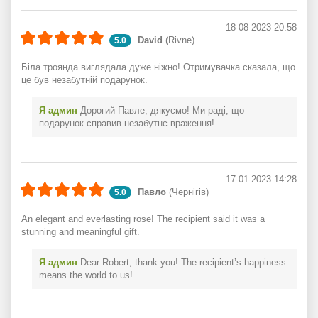
18-08-2023 20:58
David
(Rivne)
5.0
Біла троянда виглядала дуже ніжно! Отримувачка сказала, що
це був незабутній подарунок.
Я админ
Дорогий Павле, дякуємо! Ми раді, що
подарунок справив незабутнє враження!
17-01-2023 14:28
Павло
(Чернігів)
5.0
An elegant and everlasting rose! The recipient said it was a
stunning and meaningful gift.
Я админ
Dear Robert, thank you! The recipient’s happiness
means the world to us!