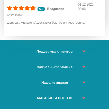
01-12-2020
Владислав
02:06
5.0
(Ахтырка)
Девушка удивлена).Доставка быстро и качественно.
Поддержка клиентов
Статус Заказа
Контакты
Важная информация
Возврат и обмен
Политика доставки
Как сделать заказ?
Условия использования
Наша компания
Изменить или отменить заказ?
Сервис и качество
Куда не доставляем
О нас
Наши Гарантии
ЧАВо
Города доставок
МАГАЗИНЫ ЦВЕТОВ
Безопасная оплата
Карта сайта
Отзывы
Политика Конфиденциальности
Киев