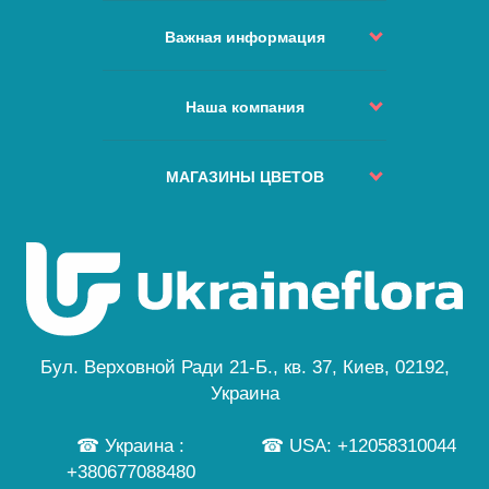
Статус Заказа
Контакты
Важная информация
Возврат и обмен
Политика доставки
Как сделать заказ?
Условия использования
Наша компания
Изменить или отменить заказ?
Сервис и качество
Куда не доставляем
О нас
Наши Гарантии
ЧАВо
Города доставок
МАГАЗИНЫ ЦВЕТОВ
Безопасная оплата
Карта сайта
Отзывы
Политика Конфиденциальности
Киев
Особый заказ
Новости
Бесплатная Доставка
Львов
Цветы и праздники
Одесса
Публичная Оферта
Днепр
Персональные данные
Черкассы
...
Бул. Верховной Ради 21-Б., кв. 37, Киев, 02192,
а также еще 245 городов
Украина
☎ Украина :
☎ USA: +12058310044
+380677088480