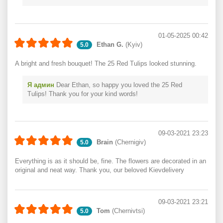
01-05-2025 00:42
Ethan G.
(Kyiv)
5.0
A bright and fresh bouquet! The 25 Red Tulips looked stunning.
Я админ
Dear Ethan, so happy you loved the 25 Red
Tulips! Thank you for your kind words!
09-03-2021 23:23
Brain
(Chernigiv)
5.0
Everything is as it should be, fine. The flowers are decorated in an
original and neat way. Thank you, our beloved Kievdelivery
09-03-2021 23:21
Tom
(Chernivtsi)
5.0