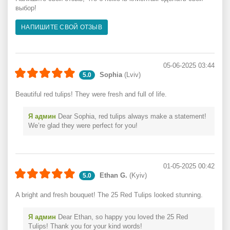
выбор!
НАПИШИТЕ СВОЙ ОТЗЫВ
05-06-2025 03:44
Sophia
(Lviv)
5.0
Beautiful red tulips! They were fresh and full of life.
Я админ
Dear Sophia, red tulips always make a statement!
We’re glad they were perfect for you!
01-05-2025 00:42
Ethan G.
(Kyiv)
5.0
A bright and fresh bouquet! The 25 Red Tulips looked stunning.
Я админ
Dear Ethan, so happy you loved the 25 Red
Tulips! Thank you for your kind words!