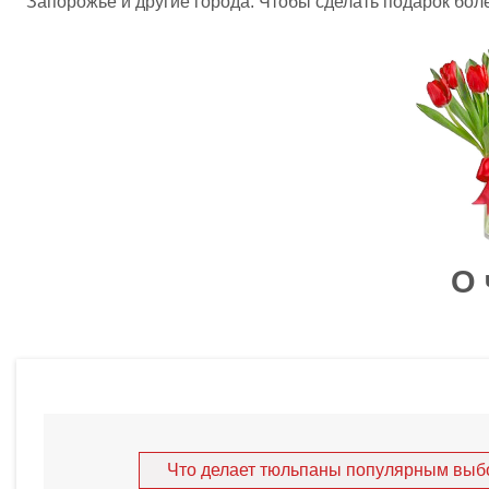
Запорожье
и другие города. Чтобы сделать подарок бол
О 
Как понять, что дама будет рада получить
букет нежных
Николаев
или
Винницу
ознакомьтесь с символикой:
Белые:
Символ чистоты, подходят для любимой жен
Красные:
Выражают страсть и уважение.
Розовые:
Нежность и симпатия, часто дарятся в на
Желтые:
Радость и тепло, прекрасный комплимент д
Что делает тюльпаны популярным выбо