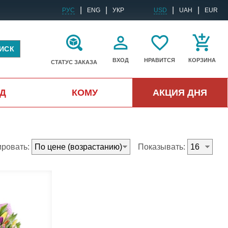
|
|
|
|
РУС
ENG
УКР
USD
UAH
EUR
ИСК
ВХОД
НРАВИТСЯ
КОРЗИНА
СТАТУС ЗАКАЗА
Д
КОМУ
АКЦИЯ ДНЯ
ировать:
Показывать: