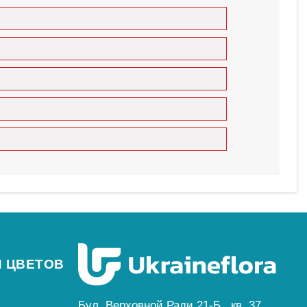
е?
т тюльпаны с другими цветами или помещают их в
рушку
или
корзину с фруктами
.
ассы
,
Ровно
и
Черновцы
. Мы также доставляем в
Луцк
,
Q)
 ЦВЕТОВ
Бул. Верховной Ради 21-Б., кв. 37,